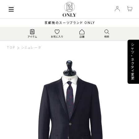
keyboard_arrow_left
63,800
【秋冬】伊カノニコ ト...
▼
PRICE
¥
京都発のスーツブランド ONLY
シ
TOP
シミュレータ
ャ
ツ
・
ネ
ク
タ
イ
変
更