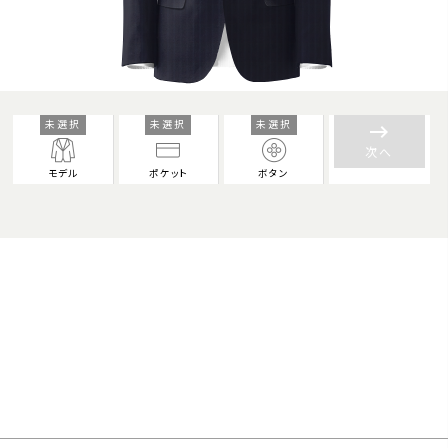
未選択
未選択
未選択
keyboard_backspace
次へ
モデル
ポケット
ボタン