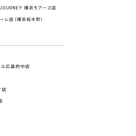
 JOURNEY 横浜モアーズ店
マーレ店（横浜桜木町）
州
ール広島府中店
イ店
店