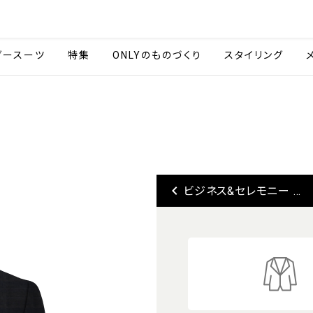
会社情報
採用情報
ご利用ガイ
ダースーツ
特集
ONLYのものづくり
スタイリング
keyboard_arrow_left
ビジネス&セレモニー ...