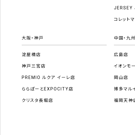
JERSEY
コレット
大阪・神戸
中国・九
淀屋橋店
広島店
神戸三宮店
イオンモ
PREMIO ルクア イーレ店
岡山店
ららぽーとEXPOCITY店
博多マル
クリスタ長堀店
福岡天神