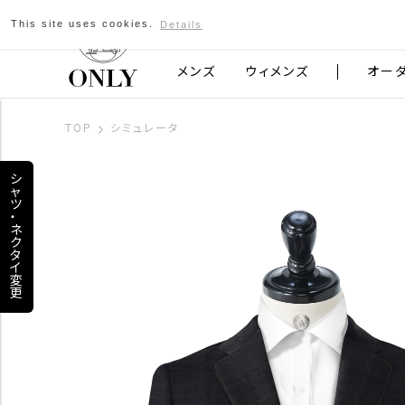
This site uses cookies.
Details
京都発のスーツブランド ONLY
メンズ
ウィメンズ
オー
TOP
シミュレータ
シ
ャ
ツ
・
ネ
ク
タ
イ
変
更