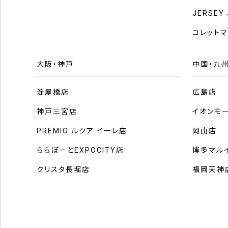
JERSEY
コレット
大阪・神戸
中国・九
淀屋橋店
広島店
神戸三宮店
イオンモ
PREMIO ルクア イーレ店
岡山店
ららぽーとEXPOCITY店
博多マル
クリスタ長堀店
福岡天神