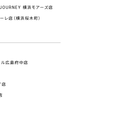
 JOURNEY 横浜モアーズ店
マーレ店（横浜桜木町）
州
ール広島府中店
イ店
店