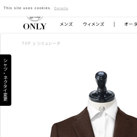
This site uses cookies.
Details
京都発のスーツブランド ONLY
メンズ
ウィメンズ
オー
TOP
シミュレータ
シ
ャ
ツ
・
ネ
ク
タ
イ
変
更