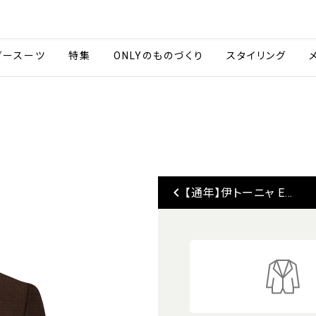
会社情報
採用情報
ご利用ガイ
ダースーツ
特集
ONLYのものづくり
スタイリング
keyboard_arrow_left
【通年】伊トーニャ E...