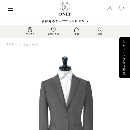
keyboard_arrow_left
74,800
ビジネス&セレモニー ...
▼
PRICE
¥
京都発のスーツブランド ONLY
シ
TOP
シミュレータ
ャ
ツ
・
ネ
ク
タ
イ
変
更