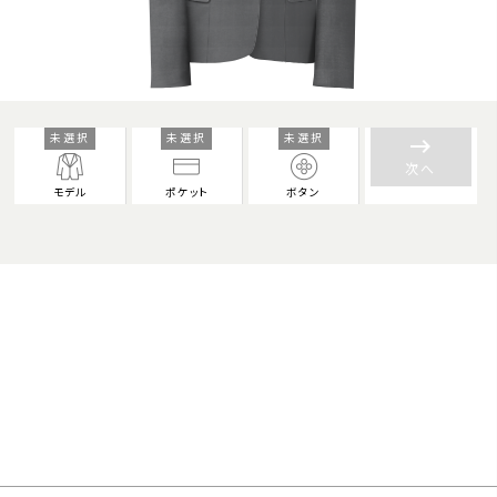
未選択
未選択
未選択
keyboard_backspace
次へ
モデル
ポケット
ボタン