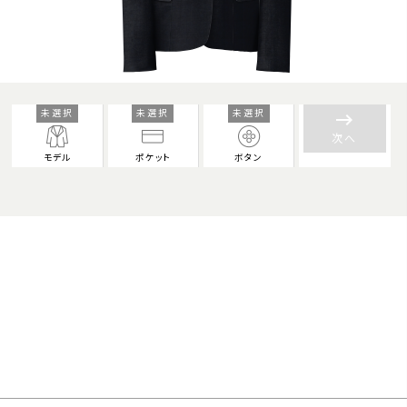
未選択
未選択
未選択
keyboard_backspace
次へ
モデル
ポケット
ボタン