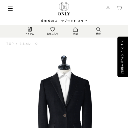
keyboard_arrow_left
85,800
【通年 / 定番】伊カ...
▼
PRICE
¥
京都発のスーツブランド ONLY
シ
TOP
シミュレータ
ャ
ツ
・
ネ
ク
タ
イ
変
更