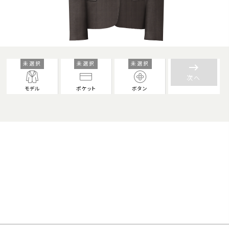
未選択
未選択
未選択
keyboard_backspace
次へ
モデル
ポケット
ボタン