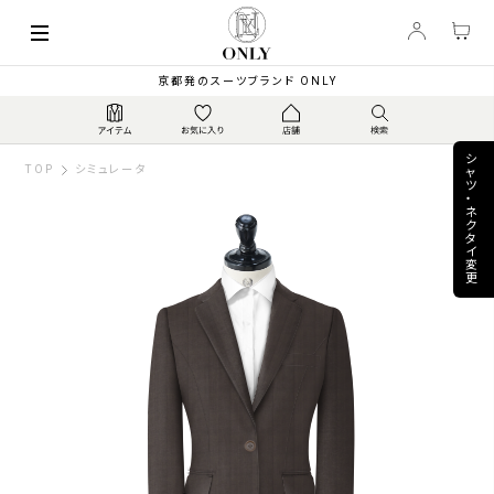
keyboard_arrow_left
74,800
【春夏】伊カノニコ ス...
▼
PRICE
¥
京都発のスーツブランド ONLY
シ
TOP
シミュレータ
ャ
ツ
・
ネ
ク
タ
イ
変
更