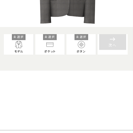
未選択
未選択
未選択
keyboard_backspace
次へ
モデル
ポケット
ボタン