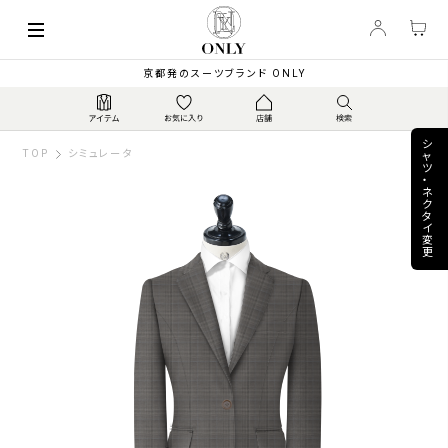
keyboard_arrow_left
41,800
【春夏】エアーストレッ...
▼
PRICE
¥
京都発のスーツブランド ONLY
シ
TOP
シミュレータ
ャ
ツ
・
ネ
ク
タ
イ
変
更