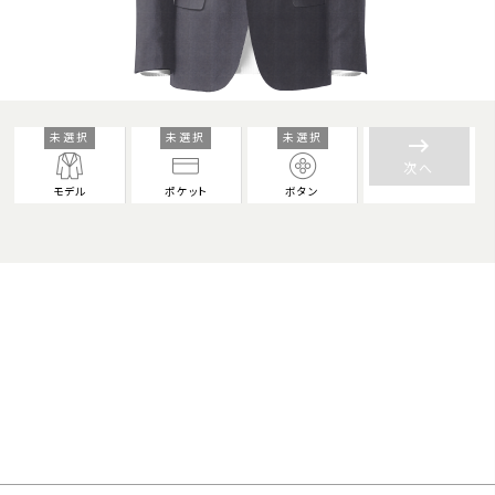
未選択
未選択
未選択
keyboard_backspace
次へ
モデル
ポケット
ボタン