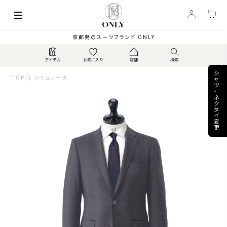
keyboard_arrow_left
74,800
【秋冬】伊ファビオ E...
▼
PRICE
¥
京都発のスーツブランド ONLY
シ
TOP
シミュレータ
ャ
ツ
・
ネ
ク
タ
イ
変
更