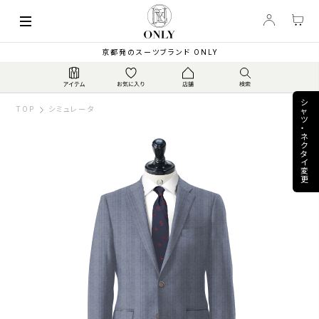
keyboard_arrow_left
63,800
【秋冬】伊マルゾット ...
▼
PRICE
¥
京都発のスーツブランド ONLY
シ
TOP
シミュレータ
ャ
ツ
・
ネ
ク
タ
イ
変
更