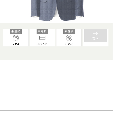
未選択
未選択
未選択
keyboard_backspace
次へ
モデル
ポケット
ボタン