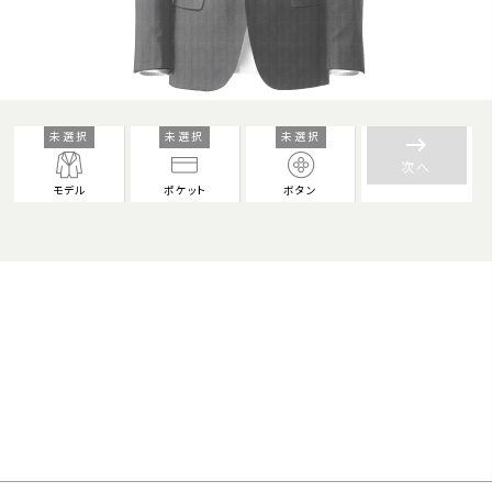
未選択
未選択
未選択
keyboard_backspace
次へ
モデル
ポケット
ボタン