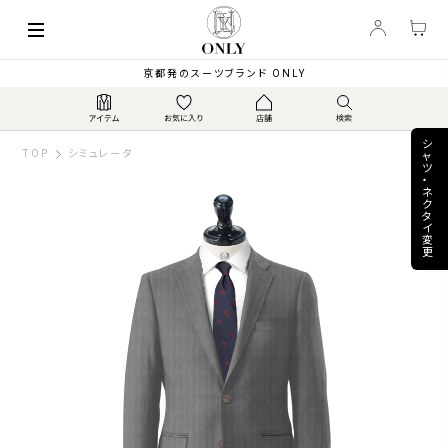
keyboard_arrow_left
63,800
【春夏】伊マルゾット ...
▼
PRICE
¥
京都発のスーツブランド ONLY
シ
TOP
シミュレータ
ャ
ツ
・
ネ
ク
タ
イ
変
更