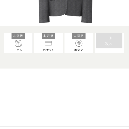
未選択
未選択
未選択
keyboard_backspace
次へ
モデル
ポケット
ボタン