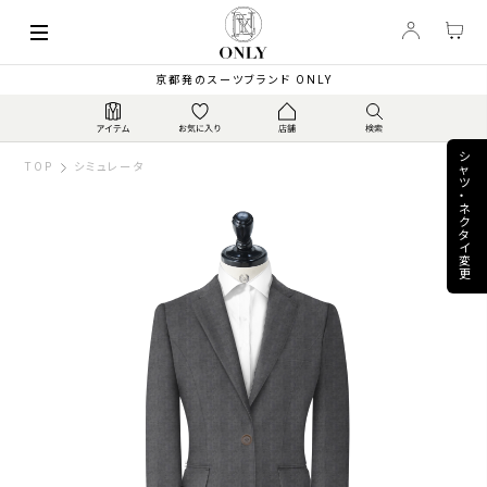
keyboard_arrow_left
140,800
【通年】英マーティンソ...
▼
PRICE
¥
京都発のスーツブランド ONLY
シ
TOP
シミュレータ
ャ
ツ
・
ネ
ク
タ
イ
変
更