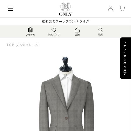
keyboard_arrow_left
140,800
【通年】英マーティンソ...
▼
PRICE
¥
京都発のスーツブランド ONLY
シ
TOP
シミュレータ
ャ
ツ
・
ネ
ク
タ
イ
変
更