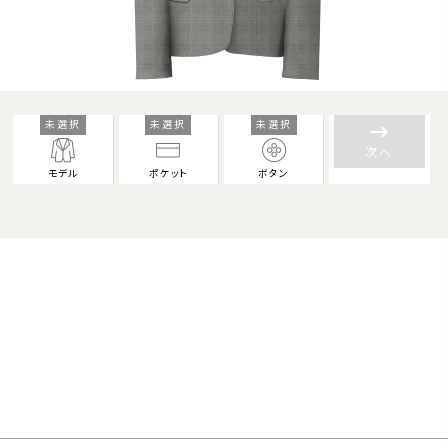
未選択
未選択
未選択
keyboard_backspace
次へ
モデル
ポケット
ボタン