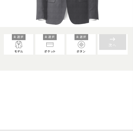
未選択
未選択
未選択
keyboard_backspace
次へ
モデル
ポケット
ボタン