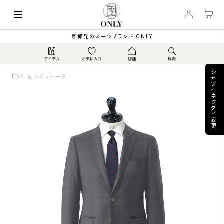
keyboard_arrow_left
85,800
【通年 / 定番】伊カ...
▼
PRICE
¥
京都発のスーツブランド ONLY
シ
TOP
シミュレータ
ャ
ツ
・
ネ
ク
タ
イ
変
更