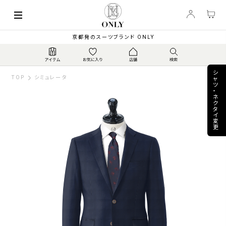
keyboard_arrow_left
85,800
【通年 / 定番】伊カ...
▼
PRICE
¥
京都発のスーツブランド ONLY
シ
TOP
シミュレータ
ャ
ツ
・
ネ
ク
タ
イ
変
更