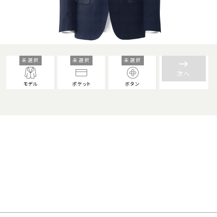
未選択
未選択
未選択
keyboard_backspace
次へ
モデル
ポケット
ボタン