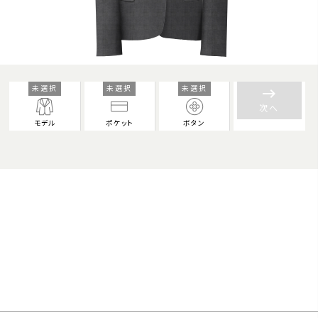
未選択
未選択
未選択
keyboard_backspace
次へ
モデル
ポケット
ボタン