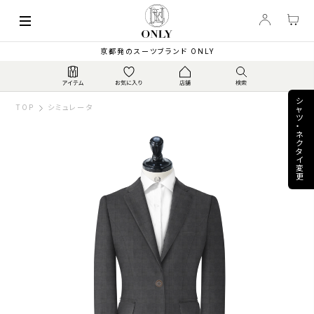
keyboard_arrow_left
63,800
【春夏 / 定番】伊カ...
▼
PRICE
¥
京都発のスーツブランド ONLY
シ
TOP
シミュレータ
ャ
ツ
・
ネ
ク
タ
イ
変
更