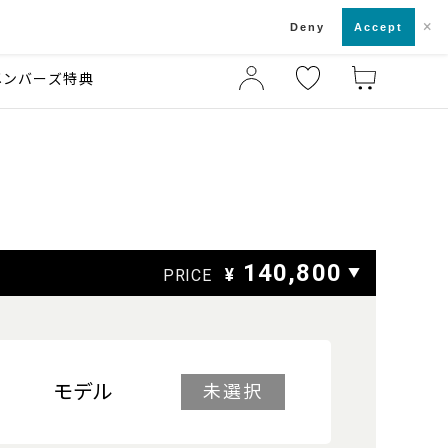
×
店舗一覧・来店予約
ド
Deny
Accept
メンバーズ特典
140,800
¥
▼
PRICE
モデル
未選択