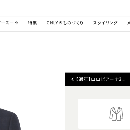
会社情報
採用情報
ご利用ガイ
ダースーツ
特集
ONLYのものづくり
スタイリング
keyboard_arrow_left
【通年】ロロピアーナ3...