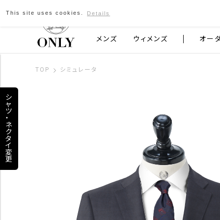
This site uses cookies.
Details
京都発のスーツブランド ONLY
メンズ
ウィメンズ
オー
TOP
シミュレータ
シ
ャ
ツ
・
ネ
ク
タ
イ
変
更