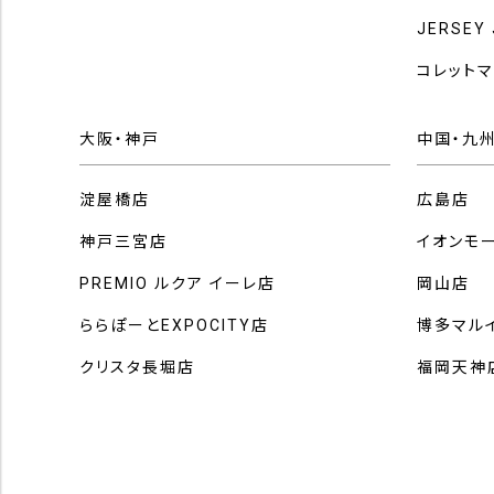
JERSEY
コレット
大阪・神戸
中国・九
淀屋橋店
広島店
神戸三宮店
イオンモ
PREMIO ルクア イーレ店
岡山店
ららぽーとEXPOCITY店
博多マル
クリスタ長堀店
福岡天神