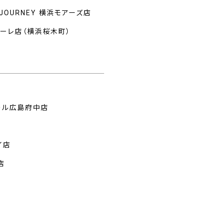
 JOURNEY 横浜モアーズ店
マーレ店（横浜桜木町）
州
ール広島府中店
イ店
店