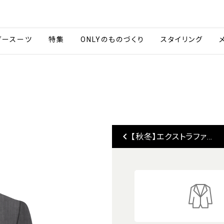
会社情報
採用情報
ご利用ガイ
ダースーツ
特集
ONLYのものづくり
スタイリング
keyboard_arrow_left
【秋冬】エクストラファ...