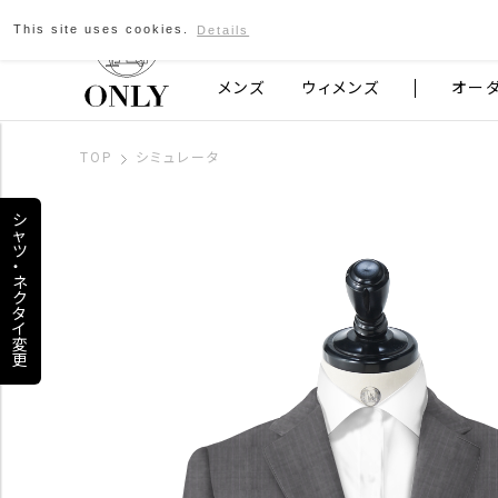
This site uses cookies.
Details
京都発のスーツブランド ONLY
メンズ
ウィメンズ
オー
TOP
シミュレータ
シ
ャ
ツ
・
ネ
ク
タ
イ
変
更