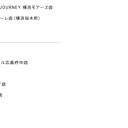
 JOURNEY 横浜モアーズ店
マーレ店（横浜桜木町）
州
ール広島府中店
イ店
店