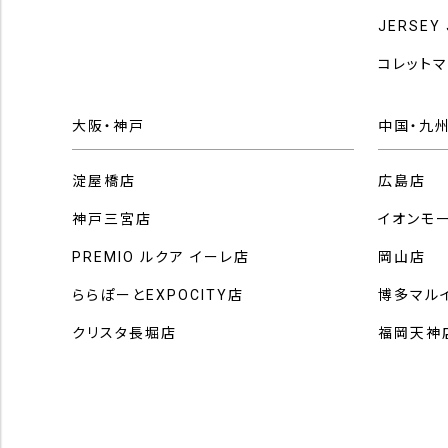
JERSEY
コレット
大阪・神戸
中国・九
淀屋橋店
広島店
神戸三宮店
イオンモ
PREMIO ルクア イーレ店
岡山店
ららぽーとEXPOCITY店
博多マル
クリスタ長堀店
福岡天神