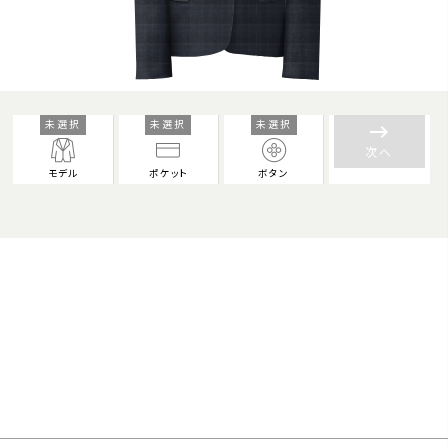
未選択
未選択
未選択
keyboard_backspace
次へ
モデル
ポケット
ボタン