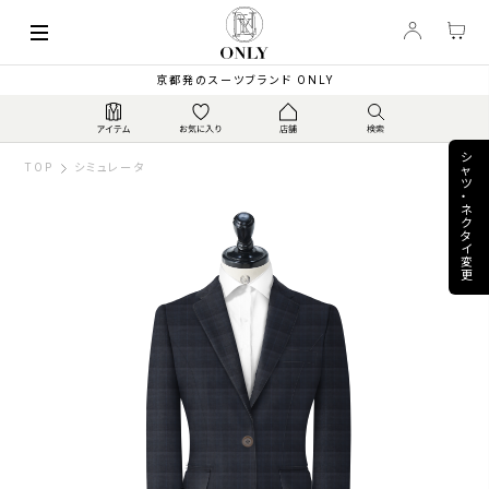
keyboard_arrow_left
151,800
【通年】伊ロロピアーナ...
▼
PRICE
¥
京都発のスーツブランド ONLY
シ
TOP
シミュレータ
ャ
ツ
・
ネ
ク
タ
イ
変
更