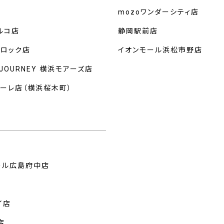
mozoワンダーシティ店
ルコ店
静岡駅前店
クロック店
イオンモール浜松市野店
 JOURNEY 横浜モアーズ店
マーレ店（横浜桜木町）
州
ール広島府中店
イ店
店