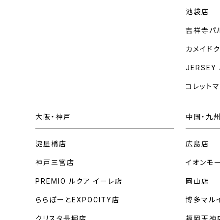
池袋店
吉祥寺パ
カメイド
JERSEY
コレット
大阪・神戸
中国・九
淀屋橋店
広島店
神戸三宮店
イオンモ
PREMIO ルクア イーレ店
岡山店
ららぽーとEXPOCITY店
博多マル
クリスタ長堀店
福岡天神