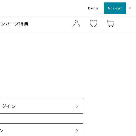
×
店舗一覧・来店予約
ド
Deny
Accept
メンバーズ特典
でログイン
イン