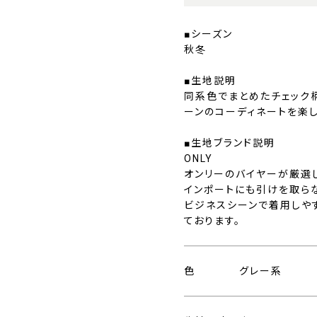
■シーズン
秋冬
■生地説明
同系色でまとめたチェック
ーンのコーディネートを楽
■生地ブランド説明
ONLY
オンリーのバイヤーが厳選
インポートにも引けを取ら
ビジネスシーンで着用しや
ております。
色
グレー系