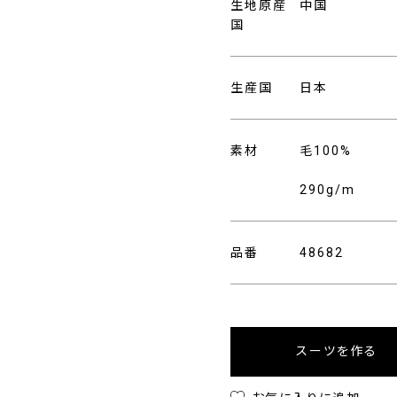
生地原産
中国
国
生産国
日本
素材
毛100%
290g/m
品番
48682
スーツを作る