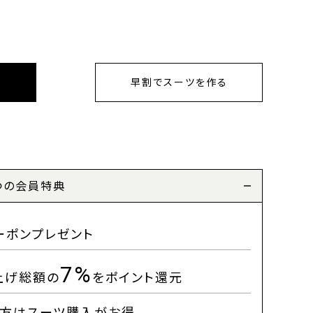
早割でスーツを作る
つの会員特典
ーポンプレゼント
7%
上げ総額の
をポイント還元
方はスーツ購入がお得