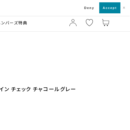
×
店舗一覧・来店予約
ド
Deny
Accept
メンバーズ特典
イン チェック チャコールグレー