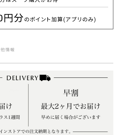
00円分
のポイント加算(アプリのみ)
の他情報