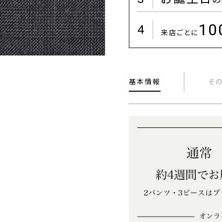
1
4
来店ごとに
基本情報
そ