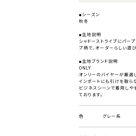
■シーズン
秋冬
■生地説明
シャドーストライプにパー
プ柄で、オーダーらしい遊
■生地ブランド説明
ONLY
オンリーのバイヤーが厳選
インポートにも引けを取ら
ビジネスシーンで着用しや
ております。
色
グレー系