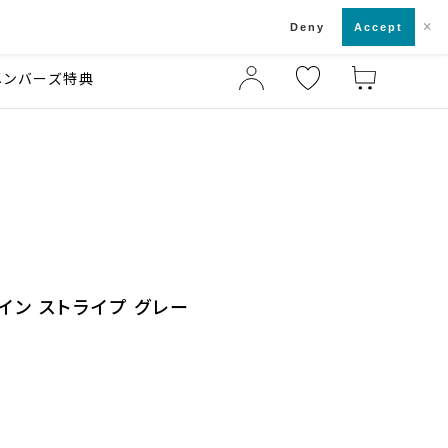
×
店舗一覧・来店予約
ド
Deny
Accept
メンバーズ特典
イン ストライプ グレー