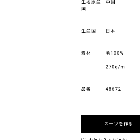
生地原産
中国
国
生産国
日本
素材
毛100%
270g/m
品番
48672
スーツを作る