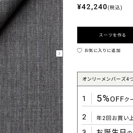
¥42,240
(税込)
スーツを作る
お気に入りに追加
オンリーメンバーズ4
5%
1
OFF
ク
2
年2回お買い
3
お誕生日
の