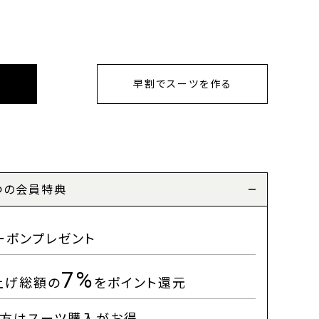
早割でスーツを作る
つの会員特典
ーポンプレゼント
7%
上げ総額の
をポイント還元
方はスーツ購入がお得