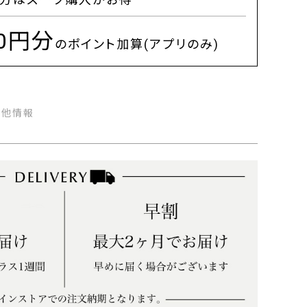
00円分
のポイント加算(アプリのみ)
の他情報