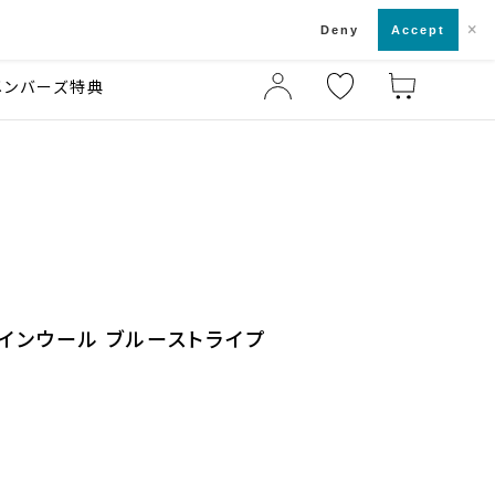
×
店舗一覧・来店予約
ド
Deny
Accept
メンバーズ特典
ァインウール ブルーストライプ