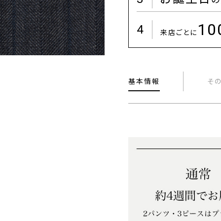
1
4
来店ごとに
基本情報
そ