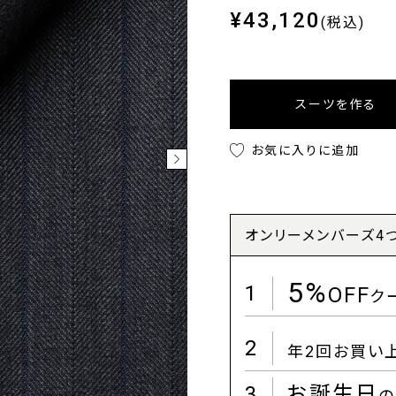
¥43,120
(税込)
スーツを作る
お気に入りに追加
オンリーメンバーズ4
5%
1
OFF
ク
2
年2回お買い
3
お誕生日
の