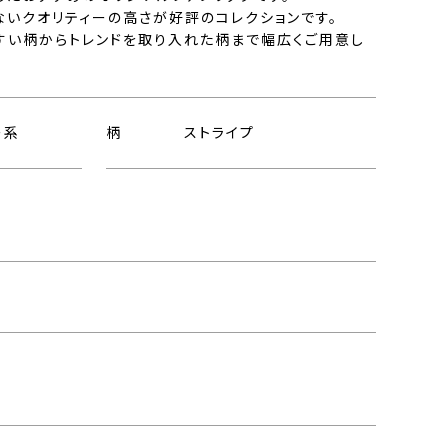
ないクオリティーの高さが好評のコレクションです。
すい柄からトレンドを取り入れた柄まで幅広くご用意し
ー系
柄
ストライプ