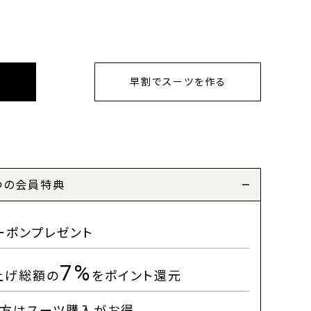
早割でスーツを作る
つの会員特典
ーポンプレゼント
7%
上げ総額の
をポイント還元
方はスーツ購入がお得