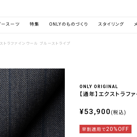
会社情報
採用情報
ご利用ガイ
ダースーツ
特集
ONLYのものづくり
スタイリング
クストラファインウール ブルーストライプ
ONLY ORIGINAL
【通年】エクストラフ
¥53,900
(税込)
20%OFF
早割適用で