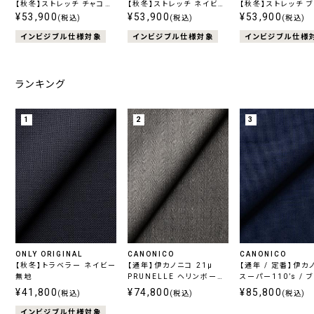
【秋冬】ストレッチ チャコー
【秋冬】ストレッチ ネイビー
【秋冬】ストレッチ 
ル柄無地
¥53,900
ストライプ
¥53,900
ストライプ
¥53,900
(税込)
(税込)
(税込)
インビジブル仕様対象
インビジブル仕様対象
インビジブル仕様
ランキング
1
2
3
ONLY ORIGINAL
CANONICO
CANONICO
【秋冬】トラベラー ネイビー
【通年】伊カノニコ 21μ
【通年 / 定番】伊カ
無地
PRUNELLE ヘリンボーン
スーパー110’s / 
グレー
ェック
¥41,800
¥74,800
¥85,800
(税込)
(税込)
(税込)
インビジブル仕様対象