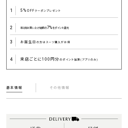
1
5%
OFF
クーポンプレゼント
2
7%
年2回お買い上げ総額の
をポイント還元
3
お誕生日
の方はスーツ購入がお得
4
来店ごとに
100円分
のポイント加算(アプリのみ)
基本情報
その他情報