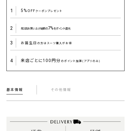
1
5%
OFF
クーポンプレゼント
2
7%
年2回お買い上げ総額の
をポイント還元
3
お誕生日
の方はスーツ購入がお得
4
来店ごとに
100円分
のポイント加算(アプリのみ)
基本情報
その他情報