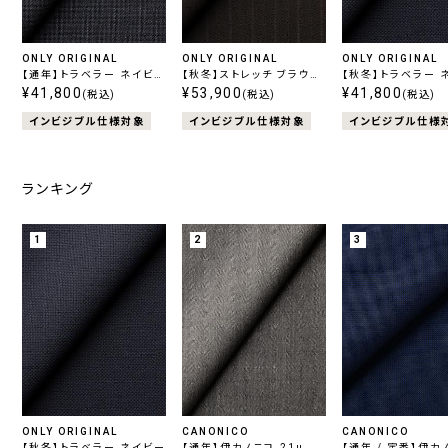
ONLY ORIGINAL
ONLY ORIGINAL
ONLY ORIGINAL
【通年】トラベラー ネイビー
【秋冬】ストレッチ ブラウン
【秋冬】トラベラー 
柄無地
¥41,800
ストライプ
¥53,900
無地
¥41,800
(税込)
(税込)
(税込)
インビジブル仕様対象
インビジブル仕様対象
インビジブル仕様
ランキング
1
2
3
ONLY ORIGINAL
CANONICO
CANONICO
【秋冬】トラベラー ネイビー
【通年】伊カノニコ 21μ
【通年 / 定番】伊カ