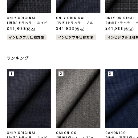
ONLY ORIGINAL
ONLY ORIGINAL
ONLY ORIGINAL
【通年】トラベラー ネイビー
【秋冬】トラベラー ブルーチ
【通年】トラベラー 
柄無地
¥41,800
ェック
¥41,800
ル柄無地
¥41,800
(税込)
(税込)
(税込)
インビジブル仕様対象
インビジブル仕様対象
インビジブル仕様
ランキング
1
2
3
ONLY ORIGINAL
CANONICO
CANONICO
【秋冬】トラベラー ネイビー
【通年】伊カノニコ 21μ
【通年 / 定番】伊カ