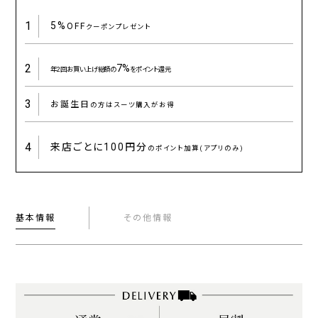
1
5%
OFF
クーポンプレゼント
2
7%
年2回お買い上げ総額の
をポイント還元
3
お誕生日
の方はスーツ購入がお得
4
来店ごとに
100円分
のポイント加算(アプリのみ)
基本情報
その他情報