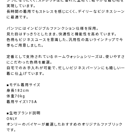
シワになりにくく、ストレッチ性に優れた生地で、軽やかな着心地を
実現しています。
長時間の着用でもストレスを感じにくく、デイリーなビジネスシーン
に最適です。
パンツにはインビジブルファンクション仕様を採用。
見た目はすっきりとしたまま、快適性と機能性を高めています。
色柄もビジネスユースを意識した、汎用性の高いラインナップで今
季もご用意しました。
定番として支持されているホームウォッシュシリーズは、使いやすさ
にこだわった色柄を厳選。
自宅でのお手入れが可能で、忙しいビジネスパーソンにも嬉しい一
着に仕上げています。
■モデル着用サイズ
身長182cm
体重70kg
着用サイズ175A
■生地ブランド説明
ONLY
オンリーのバイヤーが厳選したおすすめのオリジナルファブリック
です。