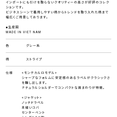
インポートにも引けを取らないクオリティーの高さが好評のコレク
ションです。
ビジネスシーンで着用しやすい柄からトレンドを取り入れた柄まで
幅広くご用意しております。
■生産国
MADE IN VIET NAM
色
グレー系
柄
ストライプ
仕様
<モンテカルロモデル>
シャープなフォルムに安定感のあるラペルがクラシックさ
を醸し出します。
ナチュラルショルダーでコンパクトな肩まわりが特徴。
<ジャケット>
ノッチドラペル
本縫いコバ
センターベント