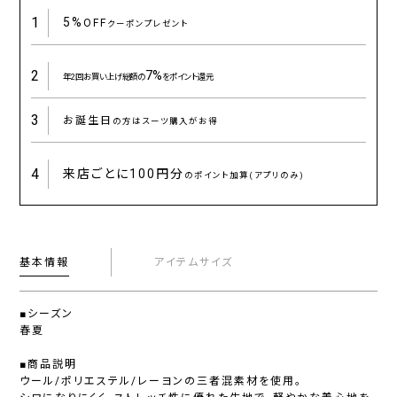
1
5%
OFF
クーポンプレゼント
2
7%
年2回お買い上げ総額の
をポイント還元
3
お誕生日
の方はスーツ購入がお得
4
来店ごとに
100円分
のポイント加算(アプリのみ)
基本情報
アイテムサイズ
■シーズン
春夏
■商品説明
ウール/ポリエステル/レーヨンの三者混素材を使用。