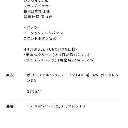
シングル2つ釦
フラップポケット
袖4釦重ね仕様
背裏仕様:背抜き
<パンツ>
ノータックスリムパンツ
フロントボタン留め
-INVISIBLE FUNCTION仕様-
・半永久クリース(折り目が取れにくい)
・ウエストストレッチ(可動域2cm〜3cm)
素材
ポリエステル69%、レーヨン14%、毛14%、ポリウレタ
ン3%
230g/m
品番
3-0344-41-702_GR/ストライプ