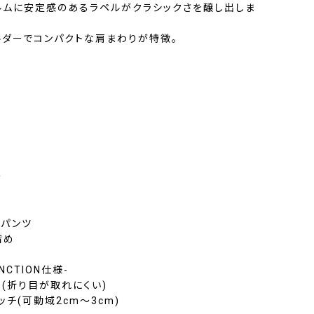
ルムに安定感のあるラペルがクラシックさを醸し出しま
ルダーでコンパクトな肩まわりが特徴。
ト
き
ムパンツ
留め
FUNCTION仕様-
(折り目が取れにくい)
ッチ(可動域2cm〜3cm)