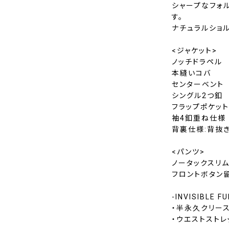
シャープなフォ
す。
ナチュラルショ
<ジャケット>
ノッチドラペル
本縫いコバ
センターベント
シングル2つ釦
フラップポケッ
袖4釦重ね仕様
背裏仕様:背抜
<パンツ>
ノータックスリ
フロントボタン
-INVISIBLE 
・半永久クリース
・ウエストストレ