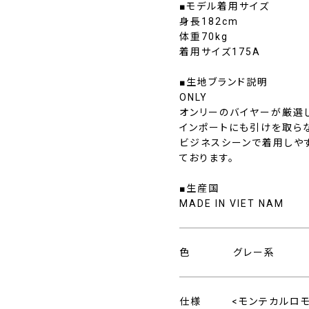
■モデル着用サイズ
身長182cm
体重70kg
着用サイズ175A
■生地ブランド説明
ONLY
オンリーのバイヤーが厳選
インポートにも引けを取ら
ビジネスシーンで着用しや
ております。
■生産国
MADE IN VIET NAM
色
グレー系
仕様
<モンテカルロ