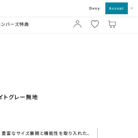
×
店舗一覧・来店予約
ド
Deny
Accept
メンバーズ特典
ライトグレー無地
豊富なサイズ展開と機能性を取り入れた、