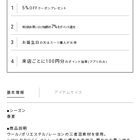
1
5%
OFF
クーポンプレゼント
2
7%
年2回お買い上げ総額の
をポイント還元
3
お誕生日
の方はスーツ購入がお得
4
来店ごとに
100円分
のポイント加算(アプリのみ)
基本情報
アイテムサイズ
■シーズン
春夏
■商品説明
ウール/ポリエステル/レーヨンの三者混素材を使用。