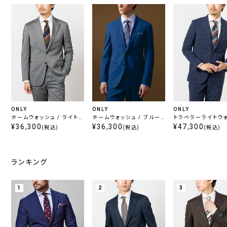
ONLY
ONLY
ONLY
ホームウォッシュ / ライトグ
ホームウォッシュ / ブルー
トラベラーライトウ
レー無地
¥36,300
ストライプ
¥36,300
/ プラスパンツセッ
¥47,300
(税込)
(税込)
(税込)
ビーチェック
ランキング
1
2
3