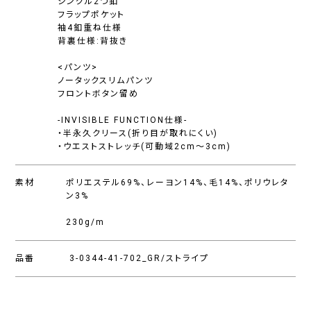
シングル2つ釦
フラップポケット
袖4釦重ね仕様
背裏仕様:背抜き
<パンツ>
ノータックスリムパンツ
フロントボタン留め
-INVISIBLE FUNCTION仕様-
・半永久クリース(折り目が取れにくい)
・ウエストストレッチ(可動域2cm〜3cm)
素材
ポリエステル69%、レーヨン14%、毛14%、ポリウレタ
ン3%
230g/m
品番
3-0344-41-702_GR/ストライプ