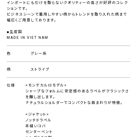
インポートにも引けを取らないクオリティーの高さが好評のコレク
ションです。
ビジネスシーンで着用しやすい柄からトレンドを取り入れた柄まで
幅広くご用意しております。
■生産国
MADE IN VIET NAM
色
グレー系
柄
ストライプ
仕様
<モンテカルロモデル>
シャープなフォルムに安定感のあるラペルがクラシックさ
を醸し出します。
ナチュラルショルダーでコンパクトな肩まわりが特徴。
<ジャケット>
ノッチドラペル
本縫いコバ
センターベント