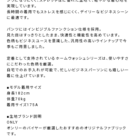
シワになりにくく、ストレッチ性に優れた生地で、軽やかな着心地を
実現しています。
長時間の着用でもストレスを感じにくく、デイリーなビジネスシーン
に最適です。
パンツにはインビジブルファンクション仕様を採用。
見た目はすっきりとしたまま、快適性と機能性を高めています。
色柄もビジネスユースを意識した、汎用性の高いラインナップで今
季もご用意しました。
定番として支持されているホームウォッシュシリーズは、使いやすさ
にこだわった色柄を厳選。
自宅でのお手入れが可能で、忙しいビジネスパーソンにも嬉しい一
着に仕上げています。
■モデル着用サイズ
身長182cm
体重70kg
着用サイズ175A
■生地ブランド説明
ONLY
オンリーのバイヤーが厳選したおすすめのオリジナルファブリック
です。