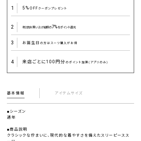
1
5%
OFF
クーポンプレゼント
2
7%
年2回お買い上げ総額の
をポイント還元
3
お誕生日
の方はスーツ購入がお得
4
来店ごとに
100円分
のポイント加算(アプリのみ)
基本情報
アイテムサイズ
■シーズン
通年
■商品説明
クラシックな佇まいに、現代的な着やすさを備えたスリーピースス