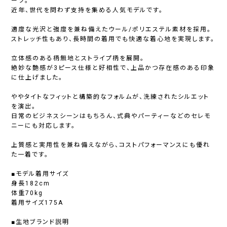
ーツ。
近年、世代を問わず支持を集める人気モデルです。
適度な光沢と強度を兼ね備えたウール/ポリエステル素材を採用。
ストレッチ性もあり、長時間の着用でも快適な着心地を実現します。
立体感のある柄無地とストライプ柄を展開。
絶妙な艶感が3ピース仕様と好相性で、上品かつ存在感のある印象
に仕上げました。
ややタイトなフィットと構築的なフォルムが、洗練されたシルエット
を演出。
日常のビジネスシーンはもちろん、式典やパーティーなどのセレモ
ニーにも対応します。
上質感と実用性を兼ね備えながら、コストパフォーマンスにも優れ
た一着です。
■モデル着用サイズ
身長182cm
体重70kg
着用サイズ175A
■生地ブランド説明