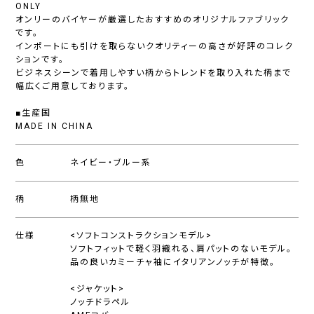
ONLY
オンリーのバイヤーが厳選したおすすめのオリジナルファブリック
です。
インポートにも引けを取らないクオリティーの高さが好評のコレク
ションです。
ビジネスシーンで着用しやすい柄からトレンドを取り入れた柄まで
幅広くご用意しております。
■生産国
MADE IN CHINA
色
ネイビー・ブルー系
柄
柄無地
仕様
<ソフトコンストラクションモデル>
ソフトフィットで軽く羽織れる、肩パットのないモデル。
品の良いカミーチャ袖にイタリアンノッチが特徴。
<ジャケット>
ノッチドラペル