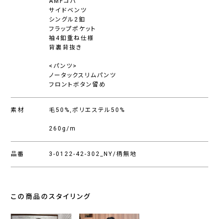
AMFコバ
サイドベンツ
シングル2釦
フラップポケット
袖4釦重ね仕様
背裏背抜き
<パンツ>
ノータックスリムパンツ
フロントボタン留め
素材
毛50%,ポリエステル50%
260g/m
品番
3-0122-42-302_NY/柄無地
この商品のスタイリング