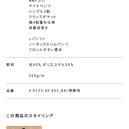
AMFコバ
サイドベンツ
シングル2釦
フラップポケット
袖4釦重ね仕様
背裏背抜き
<パンツ>
ノータックスリムパンツ
フロントボタン留め
素材
毛50%,ポリエステル50%
260g/m
品番
3-0122-42-302_BK/柄無地
この商品のスタイリング