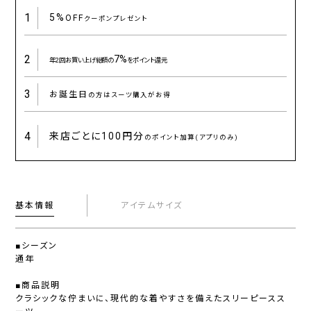
1
5%
OFF
クーポンプレゼント
2
7%
年2回お買い上げ総額の
をポイント還元
3
お誕生日
の方はスーツ購入がお得
4
来店ごとに
100円分
のポイント加算(アプリのみ)
基本情報
アイテムサイズ
■シーズン
通年
■商品説明
クラシックな佇まいに、現代的な着やすさを備えたスリーピースス