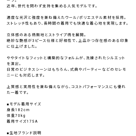
ーツ。
近年、世代を問わず支持を集める人気モデルです。
適度な光沢と強度を兼ね備えたウール/ポリエステル素材を採用。
ストレッチ性もあり、長時間の着用でも快適な着心地を実現します。
立体感のある柄無地とストライプ柄を展開。
絶妙な艶感が3ピース仕様と好相性で、上品かつ存在感のある印象
に仕上げました。
ややタイトなフィットと構築的なフォルムが、洗練されたシルエット
を演出。
日常のビジネスシーンはもちろん、式典やパーティーなどのセレモ
ニーにも対応します。
上質感と実用性を兼ね備えながら、コストパフォーマンスにも優れ
た一着です。
■モデル着用サイズ
身長182cm
体重70kg
着用サイズ175A
■生地ブランド説明