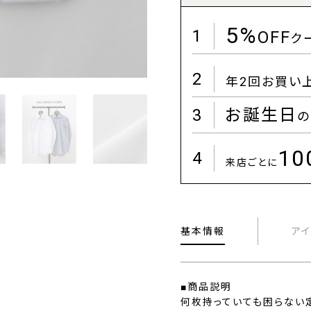
5%
1
OFF
ク
2
年2回お買い
3
お誕生日
の
1
4
来店ごとに
基本情報
ア
■商品説明
何枚持っていても困らない