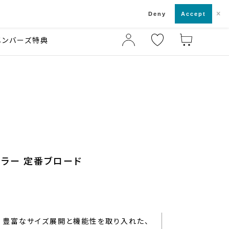
×
店舗一覧・来店予約
ド
Deny
Accept
メンバーズ特典
ュラー 定番ブロード
豊富なサイズ展開と機能性を取り入れた、