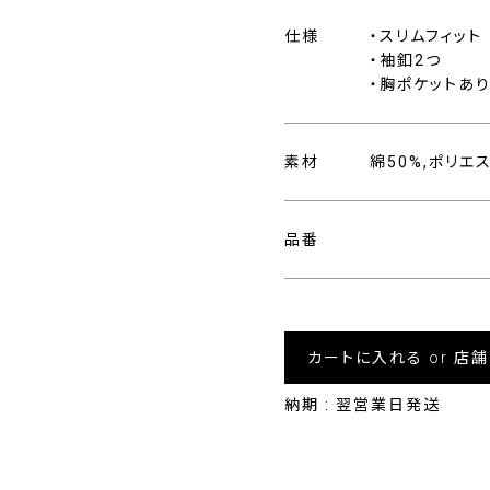
仕様
・スリムフィット
・袖釦2つ
・胸ポケットあ
素材
綿50%,ポリエ
品番
カートに入れる or 店
納期 : 翌営業日発送