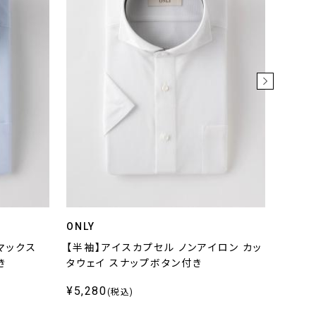
ONLY
ONLY 
マックス
【半袖】アイスカプセル ノンアイロン カッ
鹿の子
き
タウェイ スナップボタン付き
スナッ
¥5,280
¥6,3
(税込)