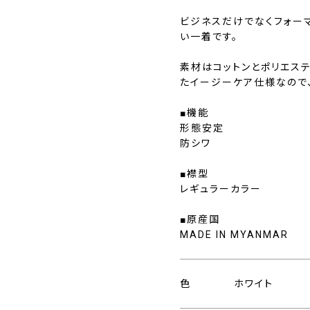
ビジネスだけでなくフォー
い一着です。
素材はコットンとポリエス
たイージーケア仕様なので
■機能
形態安定
防シワ
■襟型
レギュラーカラー
■原産国
MADE IN MYANMAR
色
ホワイト