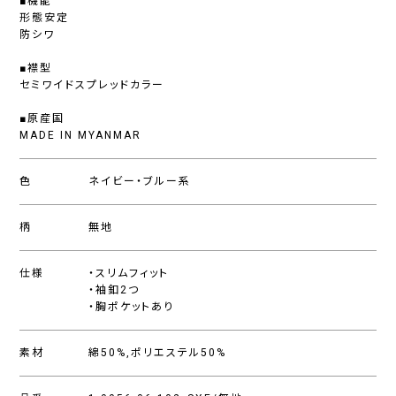
■機能
形態安定
防シワ
■襟型
セミワイドスプレッドカラー
■原産国
MADE IN MYANMAR
色
ネイビー・ブルー系
柄
無地
仕様
・スリムフィット
・袖釦2つ
・胸ポケットあり
素材
綿50%,ポリエステル50%