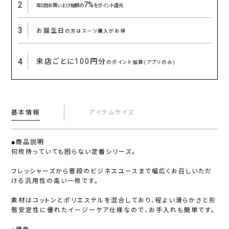
2
7%
年2回お買い上げ総額の
をポイント還元
3
お誕生日
の方はスーツ購入がお得
4
来店ごとに
100円分
のポイント加算(アプリのみ)
基本情報
アイテムサイズ
■商品説明
何枚持っていても困らない定番シリーズ。
フレッシャーズから普段のビジネスユースまで幅広くお召しいただ
ける汎用性の高い一枚です。
素材はコットンとポリエステルを混合しており、程よい滑らかさと形
態安定性に優れたイージーケア仕様なので、お手入れも簡単です。