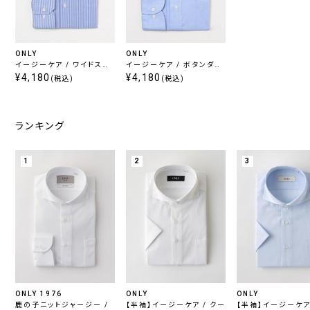
ONLY
ONLY
イージーケア / ワイドスプ
イージーケア / ボタンダウ
レッド 定番ストライプ
¥4,180
ン 定番ピンオックスフォー
¥4,180
(税込)
(税込)
ド
ランキング
1
2
3
ONLY 1976
ONLY
ONLY
鹿の子ニットジャージー /
【半袖】イージーケア / クー
【半袖】イージーケア 