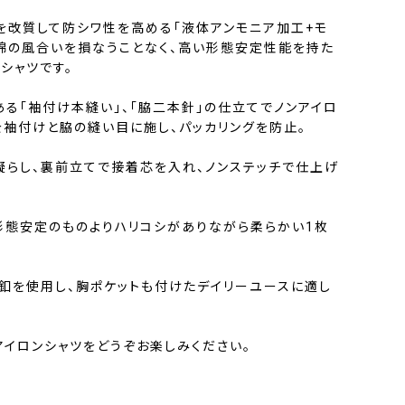
を改質して防シワ性を高める「液体アンモニア加工+モ
、綿の風合いを損なうことなく、高い形態安定性能を持た
ンシャツです。
る「袖付け本縫い」、「脇二本針」の仕立てでノンアイロ
を袖付けと脇の縫い目に施し、パッカリングを防止。
凝らし、裏前立てで接着芯を入れ、ノンステッチで仕上げ
形態安定のものよりハリコシがありながら柔らかい1枚
釦を使用し、胸ポケットも付けたデイリーユースに適し
アイロンシャツをどうぞお楽しみください。