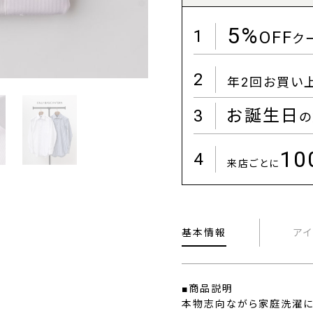
5%
1
OFF
ク
2
年2回お買い
3
お誕生日
の
1
4
来店ごとに
基本情報
ア
■商品説明
本物志向ながら家庭洗濯に対