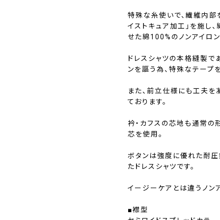
特殊な糸使いで、繊維内部
イストキュア加工」を施し
せた綿100%のノンアイロ
ドレスシャツの本格縫製であ
ンを謳う為、特殊なテープ
また、前立仕様にも工夫を
ております。
衿・カフスの芯地も通常の
芯を使用。
ボタンは強度に優れた耐圧
たドレスシャツです。
イージーケアとは違うノン
■襟型