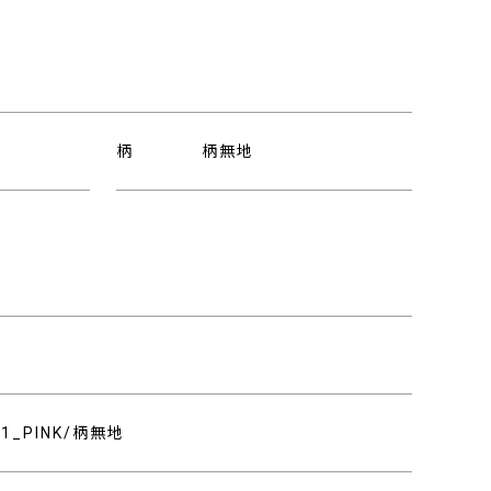
柄
柄無地
り
461_PINK/柄無地