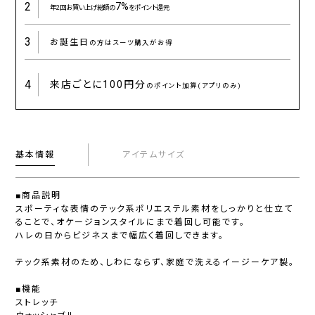
2
7%
年2回お買い上げ総額の
をポイント還元
3
お誕生日
の方はスーツ購入がお得
4
来店ごとに
100円分
のポイント加算(アプリのみ)
基本情報
アイテムサイズ
■商品説明
スポーティな表情のテック系ポリエステル素材をしっかりと仕立て
ることで、オケージョンスタイルにまで着回し可能です。
ハレの日からビジネスまで幅広く着回しできます。
テック系素材のため、しわにならず、家庭で洗えるイージーケア製。
■機能
ストレッチ