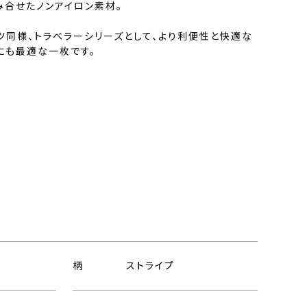
み合せたノンアイロン素材。
ツ同様、トラベラーシリーズとして、より利便性と快適な
にも最適な一枚です。
柄
ストライプ