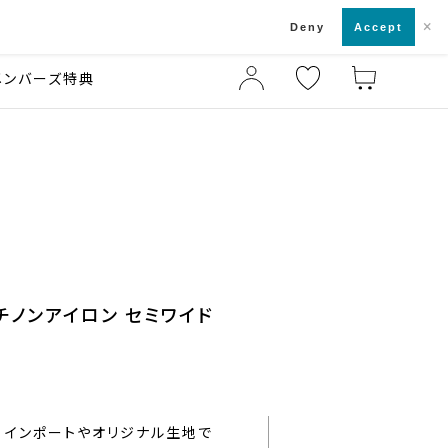
×
店舗一覧・来店予約
ド
Deny
Accept
メンバーズ特典
ッチノンアイロン セミワイド
インポートやオリジナル生地で