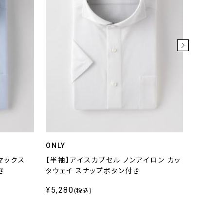
ONLY
ONLY 
マックス
【半袖】アイスカプセル ノンアイロン カッ
鹿の子
き
タウェイ スナップボタン付き
スナッ
¥5,280
¥6,3
(税込)