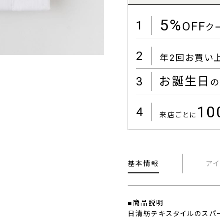
5%
1
OFF
ク
2
年2回お買い
3
お誕生日
の
1
4
来店ごとに
基本情報
ア
■商品説明
日清紡テキスタイルのスパ