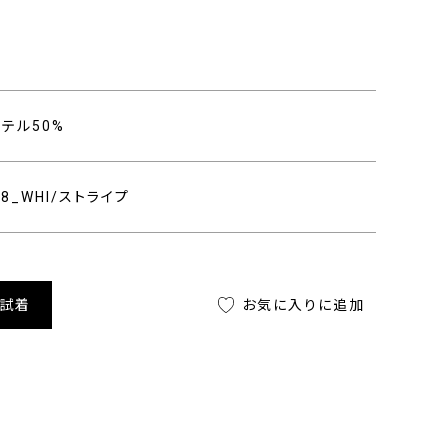
り
ステル50%
408_WHI/ストライプ
舗試着
お気に入りに追加