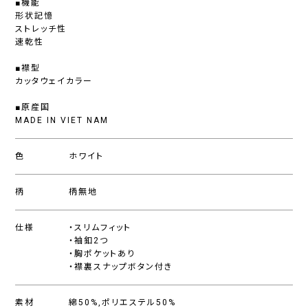
■機能
形状記憶
ストレッチ性
速乾性
■襟型
カッタウェイカラー
■原産国
MADE IN VIET NAM
色
ホワイト
柄
柄無地
仕様
・スリムフィット
・袖釦2つ
・胸ポケットあり
・襟裏スナップボタン付き
素材
綿50%,ポリエステル50%