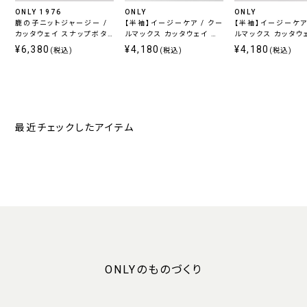
ONLY 1976
ONLY
ONLY
鹿の子ニットジャージー /
【半袖】イージーケア / クー
【半袖】イージーケア 
カッタウェイ スナップボタ
ルマックス カッタウェイ ス
ルマックス カッタウ
ン ホワイト 無地 定番
ナップボタン付き
ナップボタン付き
¥6,380
¥4,180
¥4,180
(税込)
(税込)
(税込)
最近チェックしたアイテム
ONLYのものづくり