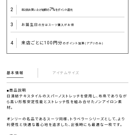
2
7%
年2回お買い上げ総額の
をポイント還元
3
お誕生日
の方はスーツ購入がお得
4
来店ごとに
100円分
のポイント加算(アプリのみ)
基本情報
アイテムサイズ
■商品説明
日清紡テキスタイルのスパーノストレッチを使用し、布帛でありなが
ら高い形態安定性能とストレッチ性を組み合せたノンアイロン素
材。
オンリーの名品であるスーツ同様、トラベラーシリーズとして、より
利便性と快適な着心地を追求した、出張時にも最適な一枚です。