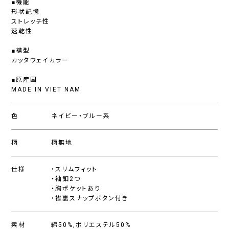
■機能
形状記憶
ストレッチ性
速乾性
■襟型
カッタウェイカラー
■原産国
MADE IN VIET NAM
色
ネイビー・ブルー系
柄
柄無地
仕様
・スリムフィット
・袖釦2つ
・胸ポケットあり
・襟裏スナップボタン付き
素材
綿50%,ポリエステル50%