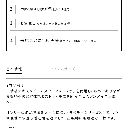
2
7%
年2回お買い上げ総額の
をポイント還元
3
お誕生日
の方はスーツ購入がお得
4
来店ごとに
100円分
のポイント加算(アプリのみ)
基本情報
アイテムサイズ
■商品説明
日清紡テキスタイルのスパーノストレッチを使用し、布帛でありなが
ら高い形態安定性能とストレッチ性を組み合せたノンアイロン素
材。
オンリーの名品であるスーツ同様、トラベラーシリーズとして、より
利便性と快適な着心地を追求した、出張時にも最適な一枚です。