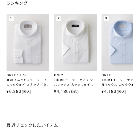
ランキング
1
2
3
ONLY 1976
ONLY
ONLY
鹿の子ニットジャージー /
【半袖】イージーケア / クー
【半袖】イージーケア 
カッタウェイ スナップボタ
ルマックス カッタウェイ ス
ルマックス カッタウ
ン ホワイト 無地 定番
ナップボタン付き
ナップボタン付き
¥6,380
¥4,180
¥4,180
(税込)
(税込)
(税込)
最近チェックしたアイテム