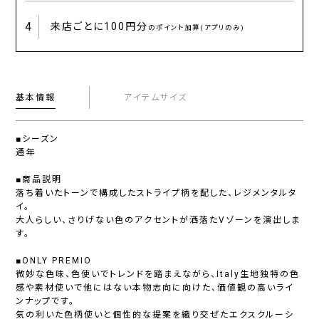
4
来店ごとに
100円分
のポイント加算(アプリのみ)
基本情報
アイテムサイズ
■シーズン
通年
■商品説明
落ち着いたトーンで構成したストライプ柄を配した、レジメンタルタ
イ。
大人らしい、さりげない色のアクセントが洒落たVゾーンを演出しま
す。
■ONLY PREMIO
微妙な色味、色使いでトレンドを踏まえながら、Italy生地独特の色
感や素材使いで他にはない本物志向に向けた、価値観の高いライ
ンナップです。
気の利いた色柄使いと個性的な提案を織り交ぜたエクスクルーシ