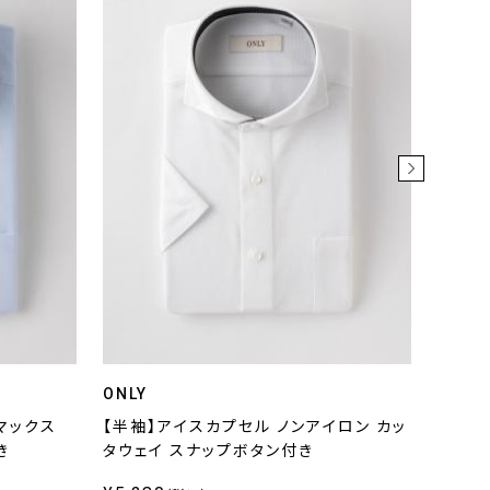
ONLY
ONLY 
マックス
【半袖】アイスカプセル ノンアイロン カッ
鹿の子
き
タウェイ スナップボタン付き
スナッ