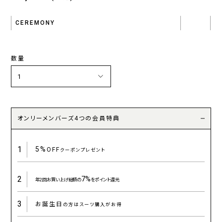
CEREMONY
数量
オンリーメンバーズ4つの会員特典
1
5%
OFF
クーポンプレゼント
2
7%
年2回お買い上げ総額の
をポイント還元
3
お誕生日
の方はスーツ購入がお得