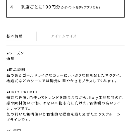
4
来店ごとに
100円分
のポイント加算(アプリのみ)
基本情報
アイテムサイズ
■シーズン
通年
■商品説明
品のあるゴールドライクなカラーに、小ぶりな柄を配したネクタイ。
結婚式などのシーンでは胸元に華やかさをプラスしてくれます。
■ONLY PREMIO
微妙な色味、色使いでトレンドを踏まえながら、Italy生地独特の色
感や素材使いで他にはない本物志向に向けた、価値観の高いライ
ンナップです。
気の利いた色柄使いと個性的な提案を織り交ぜたエクスクルーシ
ブラインです。