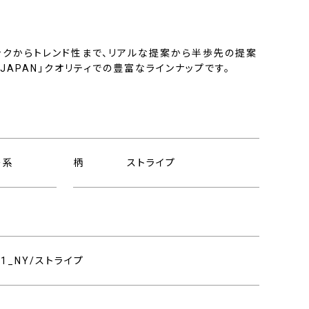
ックからトレンド性まで、リアルな提案から半歩先の提案
N JAPAN」クオリティでの豊富なラインナップです。
ー系
柄
ストライプ
001_NY/ストライプ