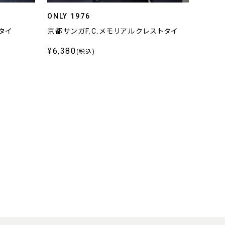
ONLY 1976
ONLY
タイ
京都サンガF.C.メモリアルクレストタイ
ネイビ
¥6,380
¥8,5
(税込)