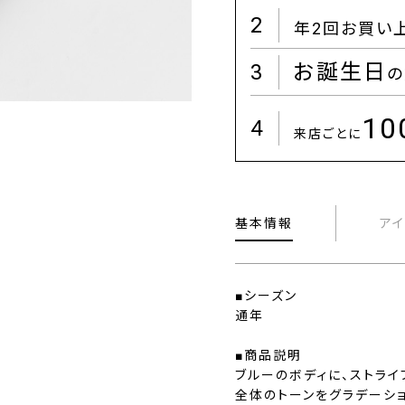
2
年2回お買い
3
お誕生日
の
1
4
来店ごとに
基本情報
ア
■シーズン
通年
■商品説明
ブルーのボディに、ストライ
全体のトーンをグラデーシ