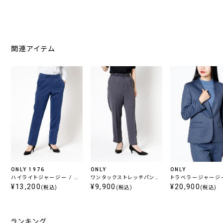
関連アイテム
ONLY 1976
ONLY
ONLY
ハイライトジャージー / ツ
ワンタックストレッチパンツ
トラベラージャージー
ータックパンツ ブルーチェ
¥13,200
チャコール無地
¥9,900
ーカラージャケット 
¥20,900
(税込)
(税込)
(税込)
ック
柄無地
ランキング