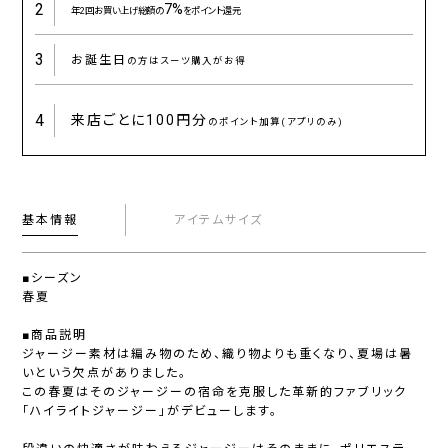
2
7%
年2回お買い上げ総額の
をポイント還元
3
お誕生日
の方はスーツ購入がお得
4
来店ごとに
100円分
のポイント加算(アプリのみ)
基本情報
アイテムサイズ
■シーズン
春夏
■商品説明
ジャージー素材は編み物のため、織り物よりも重くなり、夏場は暑
いという欠点がありました。
この春夏はそのジャージーの宿命を克服した革新的ファブリック
「ハイライトジャージー」がデビューします。