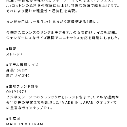
段違いの快適さが味わえるジャージーはそのままに、ポリエステ
ル/コットンの原料を強撚糸に仕上げ、特殊な製法で編み上げます。
それにより優れた軽量性と通気性を実現。
また見た目はウール生地と見まがう高級感ある1着に。
今季新たにメンズのサンタルチアモデルの女性向けサイズを展開。
ジェンダーレスなサイズ展開でユニセックス対応を可能にしました。
■機能
ストレッチ
■モデル着用サイズ
身長166cm
着用サイズ40
■生地ブランド説明
ONLY1976
ビジネスシーンでのクラシックからトレンド性まで、リアルな提案か
ら半歩先の提案までを表現した「MADE IN JAPAN」クオリティで
の豊富なラインナップです。
■生産国
MADE IN VIETNAM