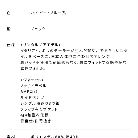
色
ネイビー・ブルー系
柄
チェック
仕様
<サンタルチアモデル>
イタリア・ナポリのテーラーが生んだ艶やかで男らしいスタ
イルをベースに、日本人体型に合わせてアレンジ。
肩パッド不使用で窮屈感もなく、肩にフィットする艶やかな
立体フォルム。
<ジャケット>
ノッチドラペル
AMFコバ
サイドベンツ
シングル段返り3つ釦
フラップ有りポケット
袖4釦重ね仕様
背裏仕様:背抜き
素材
ポリエステル60%,綿40%