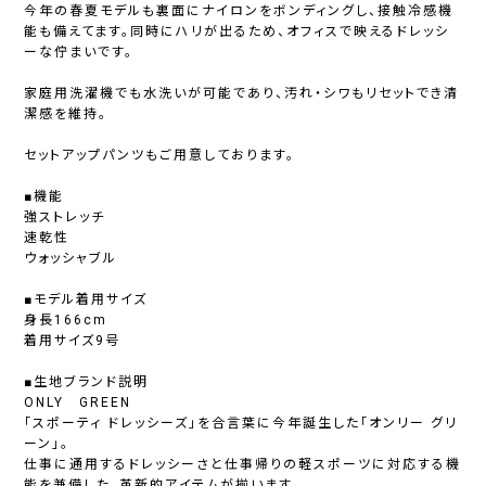
今年の春夏モデルも裏面にナイロンをボンディングし、接触冷感機
能も備えてます。同時にハリが出るため、オフィスで映えるドレッシ
ーな佇まいです。
家庭用洗濯機でも水洗いが可能であり、汚れ・シワもリセットでき清
潔感を維持。
セットアップパンツもご用意しております。
■機能
強ストレッチ
速乾性
ウォッシャブル
■モデル着用サイズ
身長166cm
着用サイズ9号
■生地ブランド説明
ONLY GREEN
「スポーティ ドレッシーズ」を合言葉に今年誕生した「オンリー グリ
ーン」。
仕事に通用するドレッシーさと仕事帰りの軽スポーツに対応する機
能を兼備した、革新的アイテムが揃います。