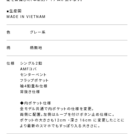
■生産国
MADE IN VIETNAM
色
グレー系
柄
柄無地
仕様
シングル2釦
AMFコバ
センターベント
フラップポケット
袖4釦重ね仕様
背抜き仕様
◆内ポケット仕様
全モデル共通で内ポケットの仕様を変更。
両側に配置。左側はループを付けボタン止め仕様に。
ポケットの大きさも12cm ・深さ 16cm に変更したことに
より最新のスマホでもすっぽり入る大きさに。