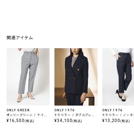
関連アイテム
ONLY GREEN
ONLY 1976
ONLY 1976
オンリーグリーン / ナイロ
トラベラー / ダブルブレス
トラベラー / ノー
ンジャージークロップドパ
¥16,500
トジャケット ネイビー無地
¥34,100
ロップドパンツ ネ
¥13,200
(税込)
(税込)
(税込)
ンツ グレーヘリンボーン
地