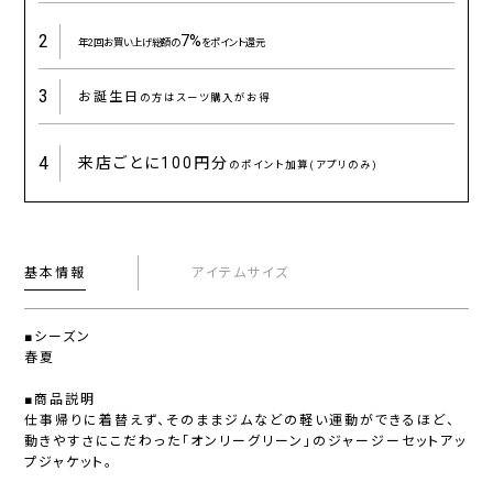
2
7%
年2回お買い上げ総額の
をポイント還元
3
お誕生日
の方はスーツ購入がお得
4
来店ごとに
100円分
のポイント加算(アプリのみ)
基本情報
アイテムサイズ
■シーズン
春夏
■商品説明
仕事帰りに着替えず、そのままジムなどの軽い運動ができるほど、
動きやすさにこだわった「オンリーグリーン」のジャージーセットアッ
プジャケット。