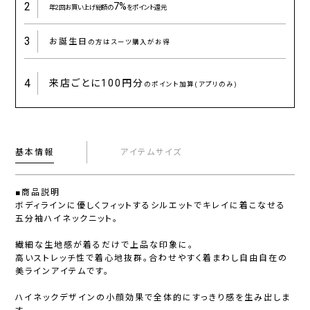
2
7%
年2回お買い上げ総額の
をポイント還元
3
お誕生日
の方はスーツ購入がお得
4
来店ごとに
100円分
のポイント加算(アプリのみ)
基本情報
アイテムサイズ
■商品説明
ボディラインに優しくフィットするシルエットでキレイに着こなせる
五分袖ハイネックニット。
繊細な生地感が着るだけで上品な印象に。
高いストレッチ性で着心地抜群。合わせやすく着まわし自由自在の
美ラインアイテムです。
ハイネックデザインの小顔効果で全体的にすっきり感を生み出しま