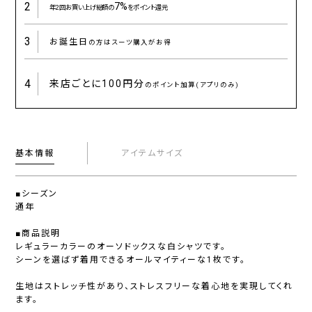
2
7%
年2回お買い上げ総額の
をポイント還元
3
お誕生日
の方はスーツ購入がお得
4
来店ごとに
100円分
のポイント加算(アプリのみ)
基本情報
アイテムサイズ
■シーズン
通年
■商品説明
レギュラーカラーのオーソドックスな白シャツです。
シーンを選ばず着用できるオールマイティーな1枚です。
生地はストレッチ性があり、ストレスフリーな着心地を実現してくれ
ます。