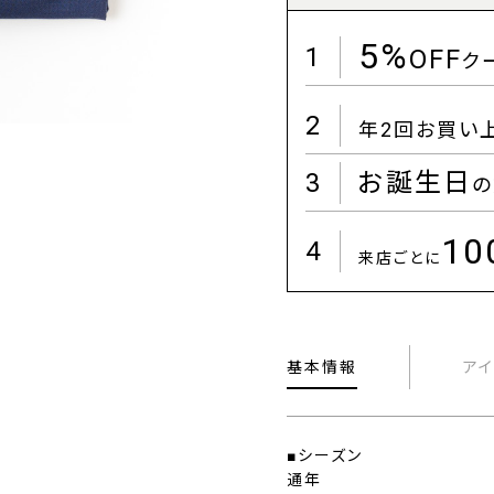
5%
1
OFF
ク
2
年2回お買い
3
お誕生日
の
1
4
来店ごとに
基本情報
ア
■シーズン
通年