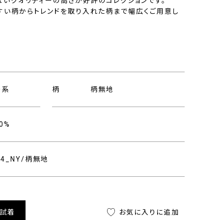
ないクオリティーの高さが好評のコレクションです。
すい柄からトレンドを取り入れた柄まで幅広くご用意し
ー系
柄
柄無地
0%
744_NY/柄無地
舗試着
お気に入りに追加