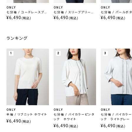
ONLY
ONLY
ONLY
七分袖 / コードレースブラ
七分袖 / スリーブプリーツ
七分袖 / パールボ
ウス ブラック
¥6,490
入りブラウス グレー
¥6,490
キーネックブラウス
¥6,490
(税込)
(税込)
(税込)
ト
ランキング
1
2
3
ONLY
ONLY
ONLY
半袖 / リブニット ホワイト
七分袖 / バイカラーピンタ
七分袖 / バイカラ
ック ホワイト
ック ライトグレー
¥6,490
(税込)
¥6,490
¥6,490
(税込)
(税込)