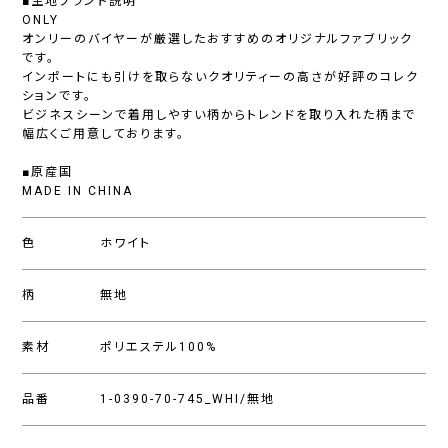
■生地ブランド説明
ONLY
オンリーのバイヤーが厳選したおすすめのオリジナルファブリック
です。
インポートにも引けを取らないクオリティーの高さが好評のコレク
ションです。
ビジネスシーンで着用しやすい柄からトレンドを取り入れた柄まで
幅広くご用意しております。
■原産国
MADE IN CHINA
色
ホワイト
柄
無地
素材
ポリエステル100%
品番
1-0390-70-745_WHI/無地