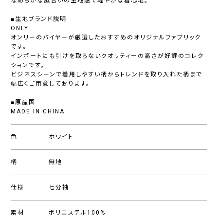
なめらかな風合いの生地感で軽やかな着心地。
■生地ブランド説明
ONLY
オンリーのバイヤーが厳選したおすすめのオリジナルファブリック
です。
インポートにも引けを取らないクオリティーの高さが好評のコレク
ションです。
ビジネスシーンで着用しやすい柄からトレンドを取り入れた柄まで
幅広くご用意しております。
■原産国
MADE IN CHINA
色
ホワイト
柄
無地
仕様
七分袖
素材
ポリエステル100%