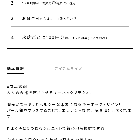
2
7%
年2回お買い上げ総額の
をポイント還元
3
お誕生日
の方はスーツ購入がお得
4
来店ごとに
100円分
のポイント加算(アプリのみ)
基本情報
アイテムサイズ
■商品説明
大人の余裕を感じさせるキーネックブラウス。
胸元がスッキリとヘルシーな印象になるキーネックデザイン!
パール釦をプラスすることで、エレガントな雰囲気を演出してくれま
す。
程よくゆとりのあるシルエットで着心地も抜群です◎